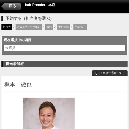
hair Prendere 本店
戻る
予約する（担当者を選ぶ）
担当者
メニュー・クーポン
日時
予約確認
予約完了
現在選択中の項目
未選択
担当者詳細
担当者一覧に戻る
梶本 徹也