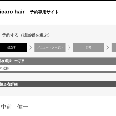
icaro hair
予約専用サイト
予約する（担当者を選ぶ）
担当者
メニュー・クーポン
日時
現在選択中の項目
未選択
担当者詳細
中前 健一