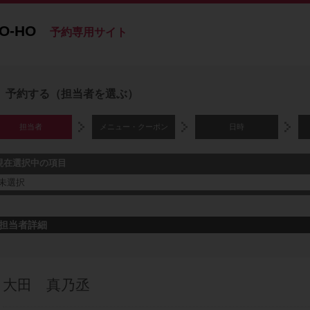
O-HO
予約専用サイト
予約する（担当者を選ぶ）
担当者
メニュー・クーポン
日時
現在選択中の項目
未選択
担当者詳細
大田 真乃丞