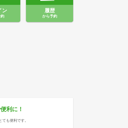
イン
履歴
予約
から予約
で便利に！
とても便利です。