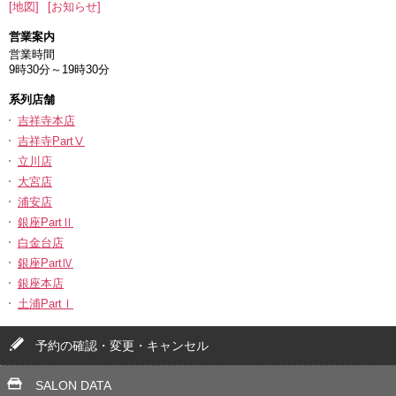
[地図]
[お知らせ]
営業案内
営業時間
9時30分～19時30分
系列店舗
吉祥寺本店
吉祥寺PartⅤ
立川店
大宮店
浦安店
銀座PartⅡ
白金台店
銀座PartⅣ
銀座本店
土浦PartⅠ
予約の確認・変更・キャンセル
SALON DATA