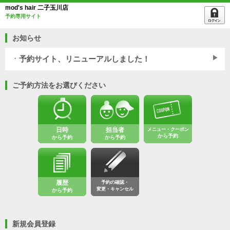
mod's hair 二子玉川店
予約専用サイト
お知らせ
予約サイト、リニューアルしました！
WEB予約をご利用のお客様へ
◆
ご予約方法をお選びください
日時
担当者
メニュー・クーポン
から予約
から予約
から予約
ご予約にはIDとパスワードの登録が必要となります。
「
会員登録して予約
」をクリックし、IDとパスワードを取得し
てください。
履歴
予約の確認・
変更・キャンセル
※以前の予約システムをご利用頂いていたお客様も大変お手数
から予約
ですが
改めて会員登録をしてからご利用ください。
新規会員登録