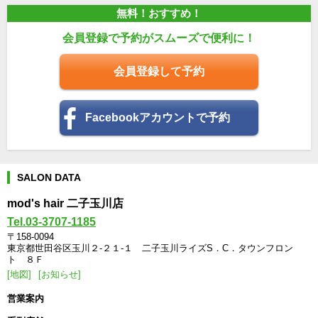
◆
IDとパスワードをお持ちの
客様
◆
無料！おすすめ！
既にIDとパスワードをお持ちのお客様は、右上の「
ログイン
」
から
会員登録で予約がスムーズで便利に！
「
ログインID（メールアドレス）
」と「
パスワード
」を入力し
てログインしてください。
会員登録して予約
◆
ID,パスワード
をお忘れのお客様
◆
右上の「
ログイン
」から「
パスワード
をお忘れの場合はこち
Facebookアカウントで予約
ら
」
の項目から空メールを送信してください。メールにてパスワー
ドをお知らせいたします。
SALON DATA
mod's hair 二子玉川店
Tel.03-3707-1185
〒158-0094
東京都世田谷区玉川２‐２１‐１ 二子玉川ライズS．C．タウンフロン
ト ８Ｆ
[地図]
[お知らせ]
営業案内