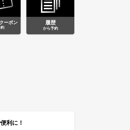
クーポン
履歴
予約
から予約
で便利に！