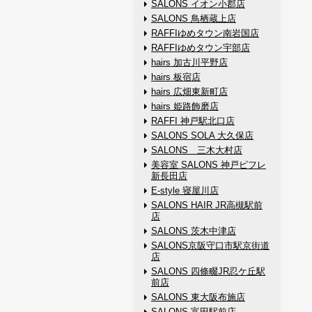
SALONS イオン小郡店
SALONS 鳥栖蔵上店
RAFFIゆめタウン南岩国店
RAFFIゆめタウン宇部店
hairs 加古川平野店
hairs 板宿店
hairs 広畑東新町店
hairs 姫路飾磨店
RAFFI 神戸駅北口店
SALONS SOLA 大久保店
SALONS 三木大村店
美容室 SALONS 神戸ピフレ
新長田店
E-style 寝屋川店
SALONS HAIR JR高槻駅前
店
SALONS 茨木中津店
SALONS京阪守口市駅京街道
店
SALONS 四條畷JR忍ケ丘駅
前店
SALONS 東大阪布施店
SALONS 富田駅前店