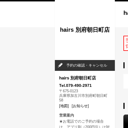
h
hairs 別府朝日町店
T
予約の確認・キャンセル
hairs 別府朝日町店
Tel.079-490-2971
〒675-0123
兵庫県加古川市別府町朝日町
58
[地図]
[お知らせ]
営業案内
★お電話でのご予約の場合
は、アプリ割（200円引）は対