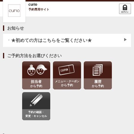
curio
予約専用サイト
お知らせ
★初めての方はこちらをご覧ください★
★★ キャンセルポリシー ★★
ご予約方法をお選びください
当サロンは、お客様に【最高の技術】と【最高のサービス】を提供させて
いただきたく、ご予約を頂いたお時間に担当予定のスタイリストは他のお
客様を全てお断りして時間を確保致します。
その為、ご予約の【キャンセル】【変更】は１週間前までにお願い致しま
担当者
メニュー・クーポン
履歴
す。
から予約
から予約
から予約
尚、3日前～当日のご予約のキャンセル・変更は場合によりキャンセル料を
頂戴しております。
・当日 100%
・前日 50%
・2日前 30%
予約の確認・
変更・キャンセル
・3日前 30%