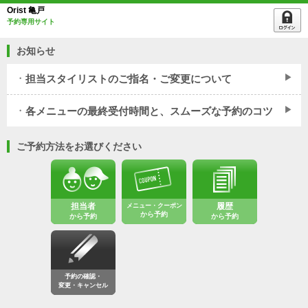
Orist 亀戸
予約専用サイト
お知らせ
担当スタイリストのご指名・ご変更について
各メニューの最終受付時間と、スムーズな予約のコツ
「他の担当者にもお願いしてみたいな」 「気分を変えて、違う視点からの
ご予約方法をお選びください
提案も受けてみたい」 「今回は指名なしで、フリーでお願いしようかな」
など、お客様のご希望に合わせて自由にお選びいただけます。 「一度指名
したら変えづらい…」「担当を変えるのは気まずい…」と気を遣っていた
担当者
メニュー・クーポン
履歴
から予約
から予約
から予約
だく必要は一切ございません。
どのスタッフが担当させていただいても、お客様の髪を綺麗にする技術と
想いは同じです。 ぜひ、お気軽にお好みのスタイルでご予約くださいま
予約の確認・
せ。皆様のご来店を心よりお待ちしております！
変更・キャンセル