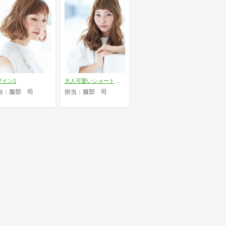
ザイン1
大人可愛いショートバングミディ
当：服部 司
担当：服部 司