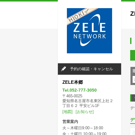
Z
予約の確認・キャンセル
ZELE本郷
Tel.052-777-3050
〒465-0025
愛知県名古屋市名東区上社２
丁目６２ 平安ビル1F
デ
[地図]
[お知らせ]
デ
営業案内
火～木曜日9:00～18:00
金・土曜日 10:00～19:00