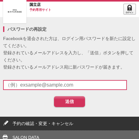
国立店
予約専用サイト
パスワードの再設定
Facebookを退会された方は、ログイン用パスワードを新たに設定し
てください。
登録されているメールアドレスを入力し、「送信」ボタンを押して
ください。
登録されているメールアドレス宛に新パスワードが届きます。
送信
予約の確認・変更・キャンセル
SALON DATA