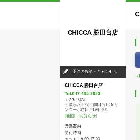
C
CHICCA 勝田台店
予約の確認・キャンセル
→
CHICCA 勝田台店
Tel.047-405-9983
〒276-0023
千葉県八千代市勝田台1-15 サ
ンコーポ勝田台B棟 101
[地図]
[お知らせ]
営業案内
受付時間
カット｜9:00-17:00