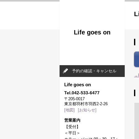
L
Life goes on
予約の確認・キャンセル
→
Life goes on
Tel.042-533-6477
〒205-0017
東京都羽村市羽西2-2-26
[地図]
[お知らせ]
営業案内
【受付】
＜平日＞