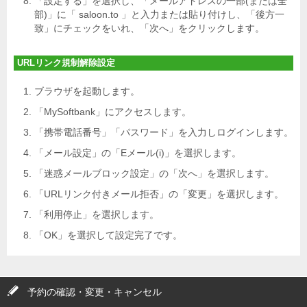
「設定する」を選択し、「メールアドレスの一部(または全
部)」に「 saloon.to 」と入力または貼り付けし、「後方一
致」にチェックをいれ、「次へ」をクリックします。
URLリンク規制解除設定
ブラウザを起動します。
「MySoftbank」にアクセスします。
「携帯電話番号」「パスワード」を入力しログインします。
「メール設定」の「Eメール(i)」を選択します。
「迷惑メールブロック設定」の「次へ」を選択します。
「URLリンク付きメール拒否」の「変更」を選択します。
「利用停止」を選択します。
「OK」を選択して設定完了です。
予約の確認・変更・キャンセル