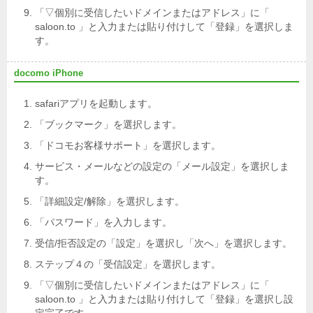
「▽個別に受信したいドメインまたはアドレス」に「
saloon.to 」と入力または貼り付けして「登録」を選択しま
す。
docomo iPhone
safariアプリを起動します。
「ブックマーク」を選択します。
「ドコモお客様サポート」を選択します。
サービス・メールなどの設定の「メール設定」を選択しま
す。
「詳細設定/解除」を選択します。
「パスワード」を入力します。
受信/拒否設定の「設定」を選択し「次へ」を選択します。
ステップ４の「受信設定」を選択します。
「▽個別に受信したいドメインまたはアドレス」に「
saloon.to 」と入力または貼り付けして「登録」を選択し設