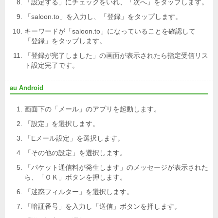
「設定する」にチェックをいれ、「次へ」をタップします。
「saloon.to」を入力し、「登録」をタップします。
キーワードが「saloon.to」になっていることを確認して
「登録」をタップします。
「登録が完了しました」の画面が表示されたら指定受信リス
ト設定完了です。
au Android
画面下の「メール」のアプリを起動します。
「設定」を選択します。
「Eメール設定」を選択します。
「その他の設定」を選択します。
「パケット通信料が発生します」のメッセージが表示された
ら、「ＯＫ」ボタンを押します。
「迷惑フィルター」を選択します。
「暗証番号」を入力し「送信」ボタンを押します。