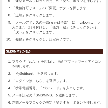
「迷惑メールブロック設定」の「次へ」ボタンを押します。
「受信許可リスト」の「変更」ボタンを押します。
「追加」をクリックします。
「メールアドレスの一部(または全部)」に「 saloon.to 」と
入力または貼り付けし、「後方一致」にチェックをいれ、
「次へ」をクリックします。
「登録」をクリックし、設定完了です。
SMS/MMSの場合
ブラウザ（safari）を起動し、画面下ブックマークアイコン
を押します。
「MySoftbank」を選択します。
「ログインはこちら」を選択します。
「携帯電話番号」「パスワード」を入力します。
メール設定の「SMS/MMS」を選択します。
迷惑メールブロックの設定「変更する」ボタンを押します。