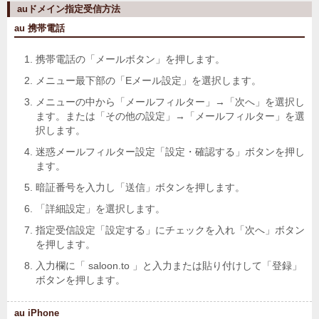
auドメイン指定受信方法
au 携帯電話
携帯電話の「メールボタン」を押します。
メニュー最下部の「Eメール設定」を選択します。
メニューの中から「メールフィルター」→「次へ」を選択し
ます。または「その他の設定」→「メールフィルター」を選
択します。
迷惑メールフィルター設定「設定・確認する」ボタンを押し
ます。
暗証番号を入力し「送信」ボタンを押します。
「詳細設定」を選択します。
指定受信設定「設定する」にチェックを入れ「次へ」ボタン
を押します。
入力欄に「 saloon.to 」と入力または貼り付けして「登録」
ボタンを押します。
au iPhone