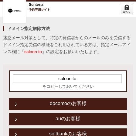
Sunteria
予約専用サイト
ドメイン指定解除方法
迷惑メール対策として、特定の発信者からのメールのみを受信する
ドメイン指定受信の機能をご利用されている方は、指定メールアド
レス欄に「
saloon.to
」の設定をお願いいたします。
をコピーしておいてください
docomoのお客様
auのお客様
softbankのお客様