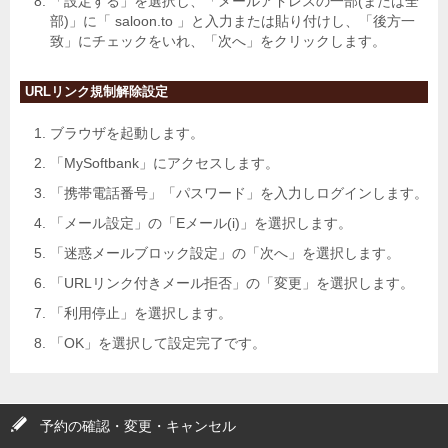
「設定する」を選択し、「メールアドレスの一部(または全
部)」に「 saloon.to 」と入力または貼り付けし、「後方一
致」にチェックをいれ、「次へ」をクリックします。
URLリンク規制解除設定
ブラウザを起動します。
「MySoftbank」にアクセスします。
「携帯電話番号」「パスワード」を入力しログインします。
「メール設定」の「Eメール(i)」を選択します。
「迷惑メールブロック設定」の「次へ」を選択します。
「URLリンク付きメール拒否」の「変更」を選択します。
「利用停止」を選択します。
「OK」を選択して設定完了です。
予約の確認・変更・キャンセル