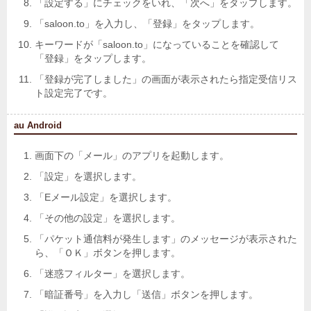
「設定する」にチェックをいれ、「次へ」をタップします。
「saloon.to」を入力し、「登録」をタップします。
キーワードが「saloon.to」になっていることを確認して
「登録」をタップします。
「登録が完了しました」の画面が表示されたら指定受信リス
ト設定完了です。
au Android
画面下の「メール」のアプリを起動します。
「設定」を選択します。
「Eメール設定」を選択します。
「その他の設定」を選択します。
「パケット通信料が発生します」のメッセージが表示された
ら、「ＯＫ」ボタンを押します。
「迷惑フィルター」を選択します。
「暗証番号」を入力し「送信」ボタンを押します。