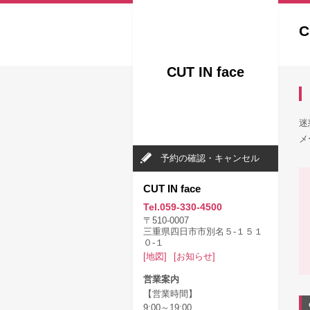
C
CUT IN face
迷
メ
予約の確認・キャンセル
CUT IN face
Tel.059-330-4500
〒510-0007
三重県四日市市別名５‐１５１
０‐１
[地図]
[お知らせ]
営業案内
【営業時間】
9:00～19:00