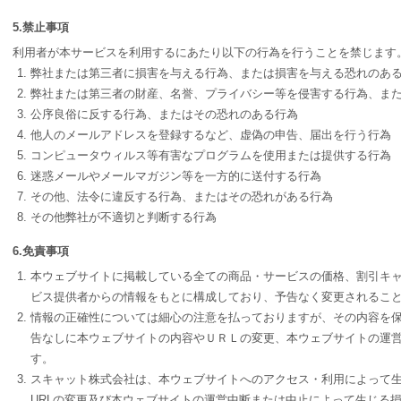
5.禁止事項
利用者が本サービスを利用するにあたり以下の行為を行うことを禁じます
弊社または第三者に損害を与える行為、または損害を与える恐れのあ
弊社または第三者の財産、名誉、プライバシー等を侵害する行為、ま
公序良俗に反する行為、またはその恐れのある行為
他人のメールアドレスを登録するなど、虚偽の申告、届出を行う行為
コンピュータウィルス等有害なプログラムを使用または提供する行為
迷惑メールやメールマガジン等を一方的に送付する行為
その他、法令に違反する行為、またはその恐れがある行為
その他弊社が不適切と判断する行為
6.免責事項
本ウェブサイトに掲載している全ての商品・サービスの価格、割引キ
ビス提供者からの情報をもとに構成しており、予告なく変更されるこ
情報の正確性については細心の注意を払っておりますが、その内容を
告なしに本ウェブサイトの内容やＵＲＬの変更、本ウェブサイトの運営
す。
スキャット株式会社は、本ウェブサイトへのアクセス・利用によって
URLの変更及び本ウェブサイトの運営中断または中止によって生じる