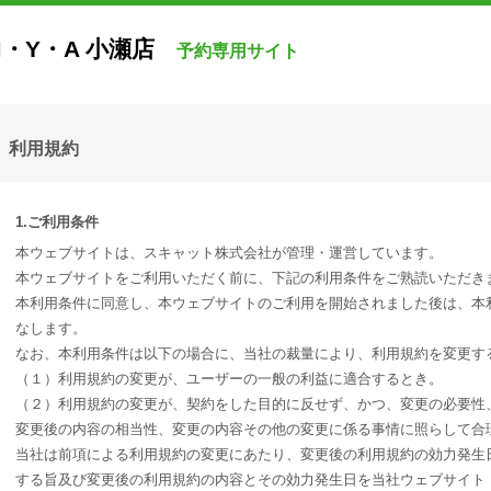
M・Y・A 小瀬店
予約専用サイト
利用規約
1.ご利用条件
本ウェブサイトは、スキャット株式会社が管理・運営しています。
本ウェブサイトをご利用いただく前に、下記の利用条件をご熟読いただき
本利用条件に同意し、本ウェブサイトのご利用を開始されました後は、本
なします。
なお、本利用条件は以下の場合に、当社の裁量により、利用規約を変更す
（１）利用規約の変更が、ユーザーの一般の利益に適合するとき。
（２）利用規約の変更が、契約をした目的に反せず、かつ、変更の必要性
変更後の内容の相当性、変更の内容その他の変更に係る事情に照らして合
当社は前項による利用規約の変更にあたり、変更後の利用規約の効力発生
する旨及び変更後の利用規約の内容とその効力発生日を当社ウェブサイト（URL： http