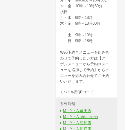
月・水 9時30分～18時30分
木・金 10時～19時30分
祝日
月・水 9時～18時
木・金 9時～18時30分
土 9時～19時
日 9時～18時
Web予約＊メニューを組み合
わせて予約したい方は【クー
ポンメニューから予約⇒メニ
ューを追加して予約】からメ
ニューを組み合わせてご予約
いただけます。
モバイル用QRコード
系列店舗
M・Y・A 竜王店
M・Y・A shikishima
M・Y・A 昭和店
M・Y・A 和戸店