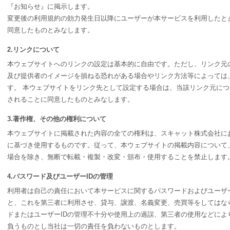
『お知らせ』に掲示します。
変更後の利用規約の効力発生日以降にユーザーが本サービスを利用したと
同意したものとみなします。
2.リンクについて
本ウェブサイトへのリンクの設定は基本的に自由です。ただし、リンク元
及び提供者のイメージを損ねる恐れがある場合やリンク方法等によっては
す。 本ウェブサイトをリンク先として設定する場合は、当該リンク元に
されることに同意したものとみなします。
3.著作権、その他の権利について
本ウェブサイトに掲載された内容の全ての権利は、スキャット株式会社に
に基づき使用するものです。従って、本ウェブサイトの掲載内容について
場合を除き、無断で転載・複製・改変・頒布・使用することを禁止します
4.パスワード及びユーザーIDの管理
利用者は自己の責任において本サービスに関するパスワードおよびユーザー
と、これを第三者に利用させ、貸与、譲渡、名義変更、売買等をしてはな
ドまたはユーザーIDの管理不十分や使用上の過誤、第三者の使用などによ
負うものとし当社は一切の責任を負わないものとします。