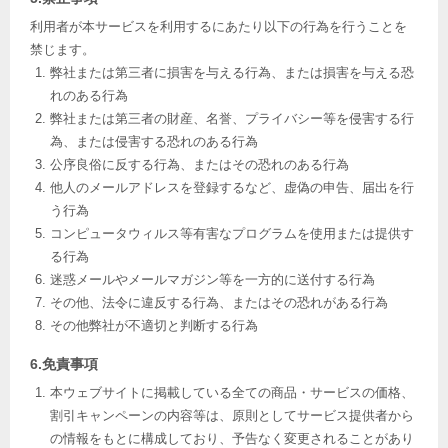
利用者が本サービスを利用するにあたり以下の行為を行うことを
禁じます。
弊社または第三者に損害を与える行為、または損害を与える恐
れのある行為
弊社または第三者の財産、名誉、プライバシー等を侵害する行
為、または侵害する恐れのある行為
公序良俗に反する行為、またはその恐れのある行為
他人のメールアドレスを登録するなど、虚偽の申告、届出を行
う行為
コンピュータウィルス等有害なプログラムを使用または提供す
る行為
迷惑メールやメールマガジン等を一方的に送付する行為
その他、法令に違反する行為、またはその恐れがある行為
その他弊社が不適切と判断する行為
6.免責事項
本ウェブサイトに掲載している全ての商品・サービスの価格、
割引キャンペーンの内容等は、原則としてサービス提供者から
の情報をもとに構成しており、予告なく変更されることがあり