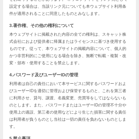
設定する場合は、当該リンク元についても本ウェブサイト利用条
件が適用されることに同意したものとみなします。
3.著作権、その他の権利について
本ウェブサイトに掲載された内容の全ての権利は、スキャット株
式会社におよび提供者に帰属またはライセンスに基づき使用する
ものです。従って、本ウェブサイトの掲載内容について、個人的
かつ非営利的にご使用になる場合を除き、無断で転載・複製・改
変・頒布・使用することを禁止します。
4.パスワード及びユーザーIDの管理
利用者は自己の責任において本サービスに関するパスワードおよ
びユーザーIDを適切に管理および保管するものと、これを第三者
に利用させ、貸与、譲渡、名義変更、売買等をしてはならないも
のとします。また、パスワードまたはユーザーIDの管理不十分や
使用上の過誤、第三者の使用などにより生じた損害に関する責任
は利用者が負うものとし当社は一切の責任を負わないものとしま
す。
5.禁止事項