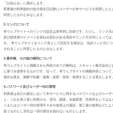
『お知らせ』に掲示します。
変更後の利用規約の効力発生日以降にユーザーが本サービスを利用したと
同意したものとみなします。
2.リンクについて
本ウェブサイトへのリンクの設定は基本的に自由です。ただし、リンク元
及び提供者のイメージを損ねる恐れがある場合やリンク方法等によっては
す。 本ウェブサイトをリンク先として設定する場合は、当該リンク元に
されることに同意したものとみなします。
3.著作権、その他の権利について
本ウェブサイトに掲載された内容の全ての権利は、スキャット株式会社に
に基づき使用するものです。従って、本ウェブサイトの掲載内容について
場合を除き、無断で転載・複製・改変・頒布・使用することを禁止します
4.パスワード及びユーザーIDの管理
利用者は自己の責任において本サービスに関するパスワードおよびユーザー
と、これを第三者に利用させ、貸与、譲渡、名義変更、売買等をしてはな
ドまたはユーザーIDの管理不十分や使用上の過誤、第三者の使用などによ
負うものとし当社は一切の責任を負わないものとします。