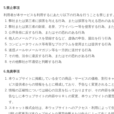
5.禁止事項
利用者が本サービスを利用するにあたり以下の行為を行うことを禁じます
弊社または第三者に損害を与える行為、または損害を与える恐れのあ
弊社または第三者の財産、名誉、プライバシー等を侵害する行為、ま
公序良俗に反する行為、またはその恐れのある行為
他人のメールアドレスを登録するなど、虚偽の申告、届出を行う行為
コンピュータウィルス等有害なプログラムを使用または提供する行為
迷惑メールやメールマガジン等を一方的に送付する行為
その他、法令に違反する行為、またはその恐れがある行為
その他弊社が不適切と判断する行為
6.免責事項
本ウェブサイトに掲載している全ての商品・サービスの価格、割引キ
ビス提供者からの情報をもとに構成しており、予告なく変更されるこ
情報の正確性については細心の注意を払っておりますが、その内容を
告なしに本ウェブサイトの内容やＵＲＬの変更、本ウェブサイトの運営
す。
スキャット株式会社は、本ウェブサイトへのアクセス・利用によって
URLの変更及び本ウェブサイトの運営中断または中止によって生じる