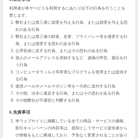
利用者が本サービスを利用するにあたり以下の行為を行うことを
禁じます。
弊社または第三者に損害を与える行為、または損害を与える恐
れのある行為
弊社または第三者の財産、名誉、プライバシー等を侵害する行
為、または侵害する恐れのある行為
公序良俗に反する行為、またはその恐れのある行為
他人のメールアドレスを登録するなど、虚偽の申告、届出を行
う行為
コンピュータウィルス等有害なプログラムを使用または提供す
る行為
迷惑メールやメールマガジン等を一方的に送付する行為
その他、法令に違反する行為、またはその恐れがある行為
その他弊社が不適切と判断する行為
6.免責事項
本ウェブサイトに掲載している全ての商品・サービスの価格、
割引キャンペーンの内容等は、原則としてサービス提供者から
の情報をもとに構成しており、予告なく変更されることがあり