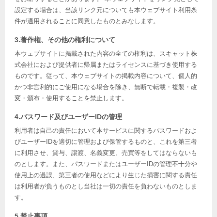
設定する場合は、当該リンク元についても本ウェブサイト利用条
件が適用されることに同意したものとみなします。
3.著作権、その他の権利について
本ウェブサイトに掲載された内容の全ての権利は、スキャット株
式会社におよび提供者に帰属またはライセンスに基づき使用する
ものです。従って、本ウェブサイトの掲載内容について、個人的
かつ非営利的にご使用になる場合を除き、無断で転載・複製・改
変・頒布・使用することを禁止します。
4.パスワード及びユーザーIDの管理
利用者は自己の責任において本サービスに関するパスワードおよ
びユーザーIDを適切に管理および保管するものと、これを第三者
に利用させ、貸与、譲渡、名義変更、売買等をしてはならないも
のとします。また、パスワードまたはユーザーIDの管理不十分や
使用上の過誤、第三者の使用などにより生じた損害に関する責任
は利用者が負うものとし当社は一切の責任を負わないものとしま
す。
5.禁止事項