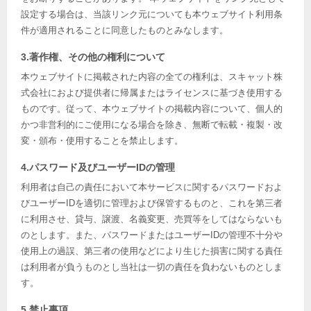
設定する場合は、当該リンク元についても本ウェブサイト利用条
件が適用されることに同意したものとみなします。
3.著作権、その他の権利について
本ウェブサイトに掲載された内容の全ての権利は、スキャット株
式会社におよび提供者に帰属またはライセンスに基づき使用する
ものです。従って、本ウェブサイトの掲載内容について、個人的
かつ非営利的にご使用になる場合を除き、無断で転載・複製・改
変・頒布・使用することを禁止します。
4.パスワード及びユーザーIDの管理
利用者は自己の責任において本サービスに関するパスワードおよ
びユーザーIDを適切に管理および保管するものと、これを第三者
に利用させ、貸与、譲渡、名義変更、売買等をしてはならないも
のとします。また、パスワードまたはユーザーIDの管理不十分や
使用上の過誤、第三者の使用などにより生じた損害に関する責任
は利用者が負うものとし当社は一切の責任を負わないものとしま
す。
5.禁止事項