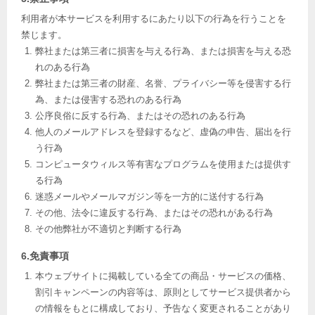
利用者が本サービスを利用するにあたり以下の行為を行うことを
禁じます。
弊社または第三者に損害を与える行為、または損害を与える恐
れのある行為
弊社または第三者の財産、名誉、プライバシー等を侵害する行
為、または侵害する恐れのある行為
公序良俗に反する行為、またはその恐れのある行為
他人のメールアドレスを登録するなど、虚偽の申告、届出を行
う行為
コンピュータウィルス等有害なプログラムを使用または提供す
る行為
迷惑メールやメールマガジン等を一方的に送付する行為
その他、法令に違反する行為、またはその恐れがある行為
その他弊社が不適切と判断する行為
6.免責事項
本ウェブサイトに掲載している全ての商品・サービスの価格、
割引キャンペーンの内容等は、原則としてサービス提供者から
の情報をもとに構成しており、予告なく変更されることがあり