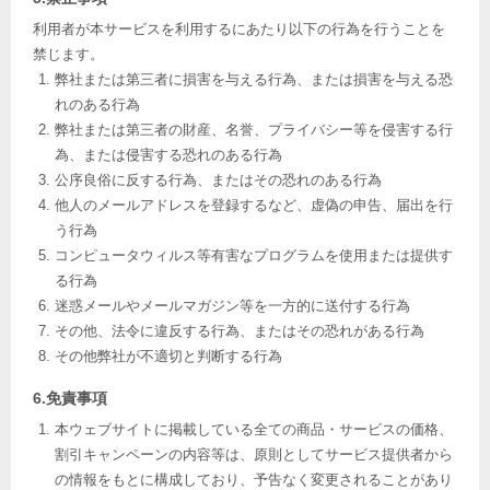
利用者が本サービスを利用するにあたり以下の行為を行うことを
禁じます。
弊社または第三者に損害を与える行為、または損害を与える恐
れのある行為
弊社または第三者の財産、名誉、プライバシー等を侵害する行
為、または侵害する恐れのある行為
公序良俗に反する行為、またはその恐れのある行為
他人のメールアドレスを登録するなど、虚偽の申告、届出を行
う行為
コンピュータウィルス等有害なプログラムを使用または提供す
る行為
迷惑メールやメールマガジン等を一方的に送付する行為
その他、法令に違反する行為、またはその恐れがある行為
その他弊社が不適切と判断する行為
6.免責事項
本ウェブサイトに掲載している全ての商品・サービスの価格、
割引キャンペーンの内容等は、原則としてサービス提供者から
の情報をもとに構成しており、予告なく変更されることがあり