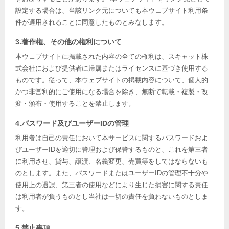
設定する場合は、当該リンク元についても本ウェブサイト利用条
件が適用されることに同意したものとみなします。
3.著作権、その他の権利について
本ウェブサイトに掲載された内容の全ての権利は、スキャット株
式会社におよび提供者に帰属またはライセンスに基づき使用する
ものです。従って、本ウェブサイトの掲載内容について、個人的
かつ非営利的にご使用になる場合を除き、無断で転載・複製・改
変・頒布・使用することを禁止します。
4.パスワード及びユーザーIDの管理
利用者は自己の責任において本サービスに関するパスワードおよ
びユーザーIDを適切に管理および保管するものと、これを第三者
に利用させ、貸与、譲渡、名義変更、売買等をしてはならないも
のとします。また、パスワードまたはユーザーIDの管理不十分や
使用上の過誤、第三者の使用などにより生じた損害に関する責任
は利用者が負うものとし当社は一切の責任を負わないものとしま
す。
5.禁止事項