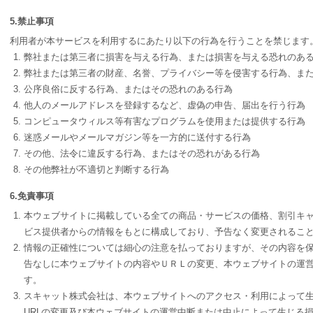
5.禁止事項
利用者が本サービスを利用するにあたり以下の行為を行うことを禁じます
弊社または第三者に損害を与える行為、または損害を与える恐れのあ
弊社または第三者の財産、名誉、プライバシー等を侵害する行為、ま
公序良俗に反する行為、またはその恐れのある行為
他人のメールアドレスを登録するなど、虚偽の申告、届出を行う行為
コンピュータウィルス等有害なプログラムを使用または提供する行為
迷惑メールやメールマガジン等を一方的に送付する行為
その他、法令に違反する行為、またはその恐れがある行為
その他弊社が不適切と判断する行為
6.免責事項
本ウェブサイトに掲載している全ての商品・サービスの価格、割引キ
ビス提供者からの情報をもとに構成しており、予告なく変更されるこ
情報の正確性については細心の注意を払っておりますが、その内容を
告なしに本ウェブサイトの内容やＵＲＬの変更、本ウェブサイトの運営
す。
スキャット株式会社は、本ウェブサイトへのアクセス・利用によって
URLの変更及び本ウェブサイトの運営中断または中止によって生じる