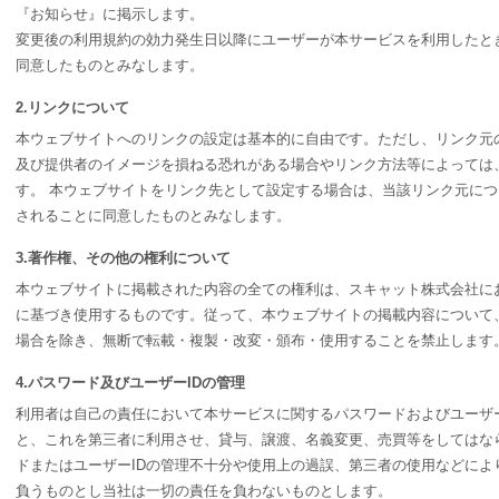
『お知らせ』に掲示します。
変更後の利用規約の効力発生日以降にユーザーが本サービスを利用したと
同意したものとみなします。
2.リンクについて
本ウェブサイトへのリンクの設定は基本的に自由です。ただし、リンク元
及び提供者のイメージを損ねる恐れがある場合やリンク方法等によっては
す。 本ウェブサイトをリンク先として設定する場合は、当該リンク元に
されることに同意したものとみなします。
3.著作権、その他の権利について
本ウェブサイトに掲載された内容の全ての権利は、スキャット株式会社に
に基づき使用するものです。従って、本ウェブサイトの掲載内容について
場合を除き、無断で転載・複製・改変・頒布・使用することを禁止します
4.パスワード及びユーザーIDの管理
利用者は自己の責任において本サービスに関するパスワードおよびユーザー
と、これを第三者に利用させ、貸与、譲渡、名義変更、売買等をしてはな
ドまたはユーザーIDの管理不十分や使用上の過誤、第三者の使用などによ
負うものとし当社は一切の責任を負わないものとします。