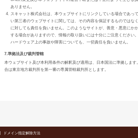
ありません。
スキャット株式会社は、本ウェブサイトにリンクしている場合であっ
い第三者のウェブサイトに関しては、その内容を保証するものではな
に対しても責任を負いません。このようなサイトが、善意・悪意にか
する場合がありますので、情報の取り扱いには十分にご注意ください。
ハードウェア上の事故や障害についても、一切責任を負いません。
7.準拠法及び裁判管轄
本ウェブサイト及び本利用条件の解釈及び適用は、日本国法に準拠します
合は東京地方裁判所を第一審の専属管轄裁判所とします。
ドメイン指定解除方法