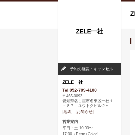
Z
ZELE一社
予約の確認・キャンセル
ZELE一社
Tel.052-709-4100
〒465-0093
愛知県名古屋市名東区一社１
－８７ ユウトクビル２F
[地図]
[お知らせ]
営業案内
平日・土 10:00〜
17:00（Perm+Color）