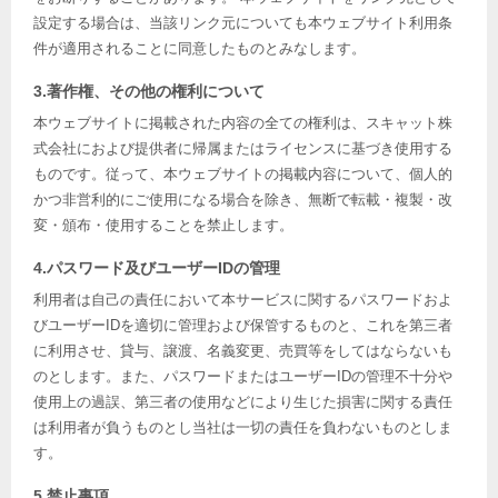
設定する場合は、当該リンク元についても本ウェブサイト利用条
件が適用されることに同意したものとみなします。
3.著作権、その他の権利について
本ウェブサイトに掲載された内容の全ての権利は、スキャット株
式会社におよび提供者に帰属またはライセンスに基づき使用する
ものです。従って、本ウェブサイトの掲載内容について、個人的
かつ非営利的にご使用になる場合を除き、無断で転載・複製・改
変・頒布・使用することを禁止します。
4.パスワード及びユーザーIDの管理
利用者は自己の責任において本サービスに関するパスワードおよ
びユーザーIDを適切に管理および保管するものと、これを第三者
に利用させ、貸与、譲渡、名義変更、売買等をしてはならないも
のとします。また、パスワードまたはユーザーIDの管理不十分や
使用上の過誤、第三者の使用などにより生じた損害に関する責任
は利用者が負うものとし当社は一切の責任を負わないものとしま
す。
5.禁止事項