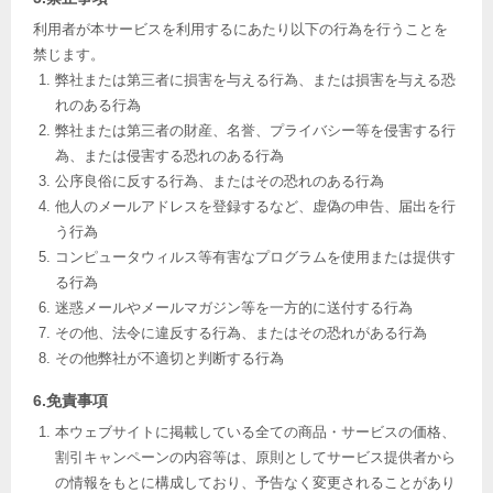
利用者が本サービスを利用するにあたり以下の行為を行うことを
禁じます。
弊社または第三者に損害を与える行為、または損害を与える恐
れのある行為
弊社または第三者の財産、名誉、プライバシー等を侵害する行
為、または侵害する恐れのある行為
公序良俗に反する行為、またはその恐れのある行為
他人のメールアドレスを登録するなど、虚偽の申告、届出を行
う行為
コンピュータウィルス等有害なプログラムを使用または提供す
る行為
迷惑メールやメールマガジン等を一方的に送付する行為
その他、法令に違反する行為、またはその恐れがある行為
その他弊社が不適切と判断する行為
6.免責事項
本ウェブサイトに掲載している全ての商品・サービスの価格、
割引キャンペーンの内容等は、原則としてサービス提供者から
の情報をもとに構成しており、予告なく変更されることがあり