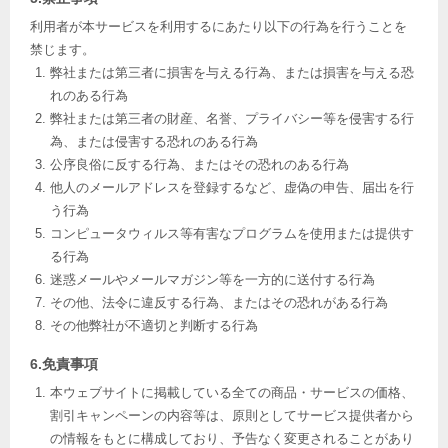
利用者が本サービスを利用するにあたり以下の行為を行うことを
禁じます。
弊社または第三者に損害を与える行為、または損害を与える恐
れのある行為
弊社または第三者の財産、名誉、プライバシー等を侵害する行
為、または侵害する恐れのある行為
公序良俗に反する行為、またはその恐れのある行為
他人のメールアドレスを登録するなど、虚偽の申告、届出を行
う行為
コンピュータウィルス等有害なプログラムを使用または提供す
る行為
迷惑メールやメールマガジン等を一方的に送付する行為
その他、法令に違反する行為、またはその恐れがある行為
その他弊社が不適切と判断する行為
6.免責事項
本ウェブサイトに掲載している全ての商品・サービスの価格、
割引キャンペーンの内容等は、原則としてサービス提供者から
の情報をもとに構成しており、予告なく変更されることがあり