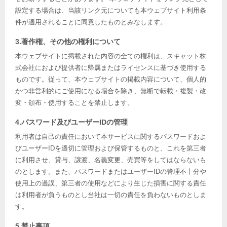
設定する場合は、当該リンク元についても本ウェブサイト利用条
件が適用されることに同意したものとみなします。
3.著作権、その他の権利について
本ウェブサイトに掲載された内容の全ての権利は、スキャット株
式会社におよび提供者に帰属またはライセンスに基づき使用する
ものです。従って、本ウェブサイトの掲載内容について、個人的
かつ非営利的にご使用になる場合を除き、無断で転載・複製・改
変・頒布・使用することを禁止します。
4.パスワード及びユーザーIDの管理
利用者は自己の責任において本サービスに関するパスワードおよ
びユーザーIDを適切に管理および保管するものと、これを第三者
に利用させ、貸与、譲渡、名義変更、売買等をしてはならないも
のとします。また、パスワードまたはユーザーIDの管理不十分や
使用上の過誤、第三者の使用などにより生じた損害に関する責任
は利用者が負うものとし当社は一切の責任を負わないものとしま
す。
5.禁止事項