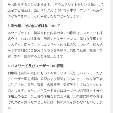
をお断りすることがあります。 本ウェブサイトをリンク先として
設定する場合は、当該リンク元についても本ウェブサイト利用条
件が適用されることに同意したものとみなします。
3.著作権、その他の権利について
本ウェブサイトに掲載された内容の全ての権利は、スキャット株
式会社におよび提供者に帰属またはライセンスに基づき使用する
ものです。従って、本ウェブサイトの掲載内容について、個人的
かつ非営利的にご使用になる場合を除き、無断で転載・複製・改
変・頒布・使用することを禁止します。
4.パスワード及びユーザーIDの管理
利用者は自己の責任において本サービスに関するパスワードおよ
びユーザーIDを適切に管理および保管するものと、これを第三者
に利用させ、貸与、譲渡、名義変更、売買等をしてはならないも
のとします。また、パスワードまたはユーザーIDの管理不十分や
使用上の過誤、第三者の使用などにより生じた損害に関する責任
は利用者が負うものとし当社は一切の責任を負わないものとしま
す。