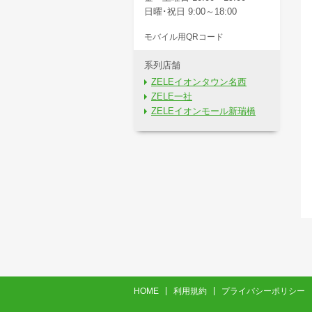
日曜･祝日 9:00～18:00
モバイル用QRコード
系列店舗
ZELEイオンタウン名西
ZELE一社
ZELEイオンモール新瑞橋
HOME
利用規約
プライバシーポリシー