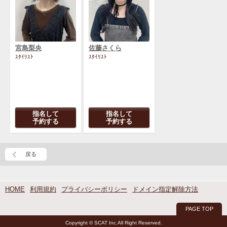
宮島梨央
佐藤さくら
ｽﾀｲﾘｽﾄ
ｽﾀｲﾘｽﾄ
指名して
指名して
予約する
予約する
戻る
HOME
利用規約
プライバシーポリシー
ドメイン指定解除方法
PAGE TOP
Copyright © SCAT Inc.All Right Reserved.