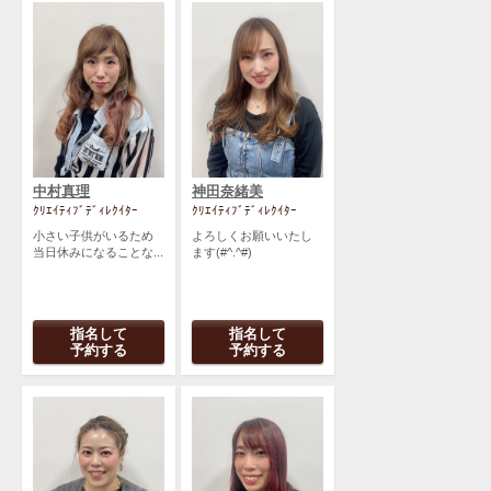
中村真理
神田奈緒美
ｸﾘｴｲﾃｨﾌﾞﾃﾞｨﾚｸｲﾀｰ
ｸﾘｴｲﾃｨﾌﾞﾃﾞｨﾚｸｲﾀｰ
小さい子供がいるため
よろしくお願いいたし
当日休みになることな...
ます(#^.^#)
指名して
指名して
予約する
予約する