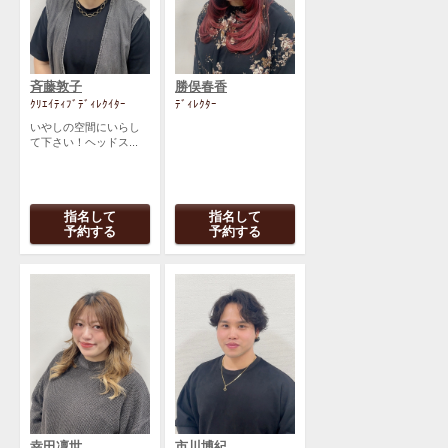
斉藤敦子
勝俣春香
ｸﾘｴｲﾃｨﾌﾞﾃﾞｨﾚｸｲﾀｰ
ﾃﾞｨﾚｸﾀｰ
いやしの空間にいらし
て下さい！ヘッドス...
指名して
指名して
予約する
予約する
幸田凜世
市川博紀