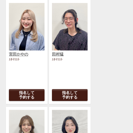
宮田かやの
田村猛
ｽﾀｲﾘｽﾄ
ｽﾀｲﾘｽﾄ
指名して
指名して
予約する
予約する