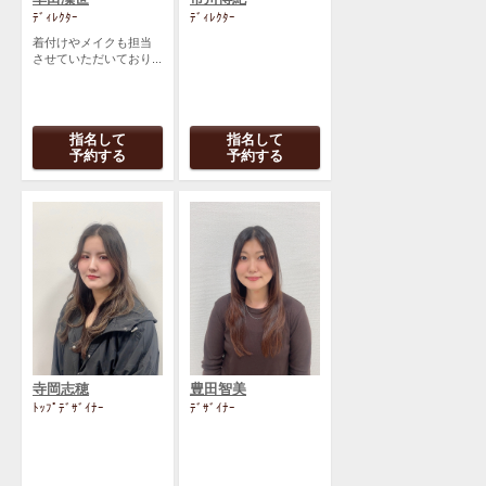
ﾃﾞｨﾚｸﾀｰ
ﾃﾞｨﾚｸﾀｰ
着付けやメイクも担当
させていただいており...
指名して
指名して
予約する
予約する
寺岡志穂
豊田智美
ﾄｯﾌﾟﾃﾞｻﾞｲﾅｰ
ﾃﾞｻﾞｲﾅｰ