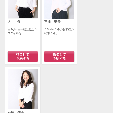
大井 遥
三浦 里美
☆Stylist☆一緒に似合う
☆Stylist☆今のお客様の
スタイルを...
状態に何が...
指名して
指名して
予約する
予約する
石塚 智子