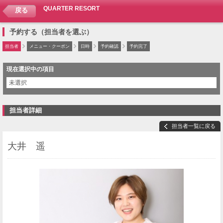
QUARTER RESORT
戻る
予約する（担当者を選ぶ）
担当者
メニュー・クーポン
日時
予約確認
予約完了
現在選択中の項目
未選択
担当者詳細
担当者一覧に戻る
大井 遥