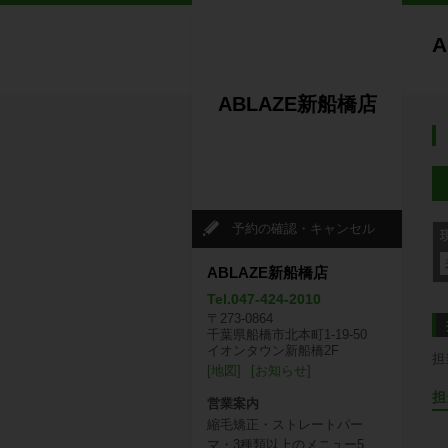
ABLAZE新船橋店
予約の確認・キャンセル
ABLAZE新船橋店
Tel.047-424-2010
〒273-0864
千葉県船橋市北本町1-19-50
イオンタウン新船橋2F
担
[地図]
[お知らせ]
担
営業案内
縮毛矯正・ストレートパー
マ・3種類以上のメニュー5