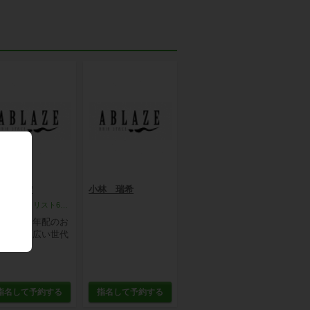
田 美雪
小林 瑞希
トップスタイリスト660円
ッズから年配のお
様まで幅広い世代
...
指名して予約する
指名して予約する