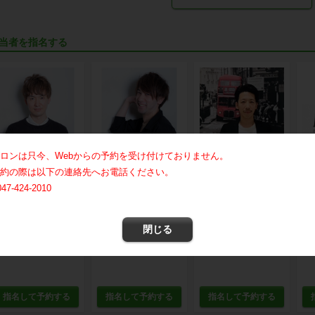
当者を指名する
ロンは只今、Webからの予約を受け付けておりません。
約の際は以下の連絡先へお電話ください。
047-424-2010
山根 大地
野手 正孝
山根 峻
濱
アートディレクター1540円
サロンディレクター1100円
アートディレクター1540円
お客様のために全力
お客様に合わせたス
スタイルチェンジ是
キ
閉じる
で頑張ります！技術
タイルをご提案させ
非ご相談ください。
客
、...
て頂...
でご
指名して予約する
指名して予約する
指名して予約する