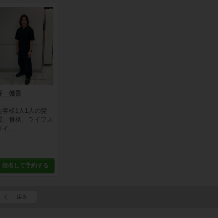
谷 健吾
お客様1人1人の髪
質、骨格、ライフス
イ...
指名して予約する
戻る