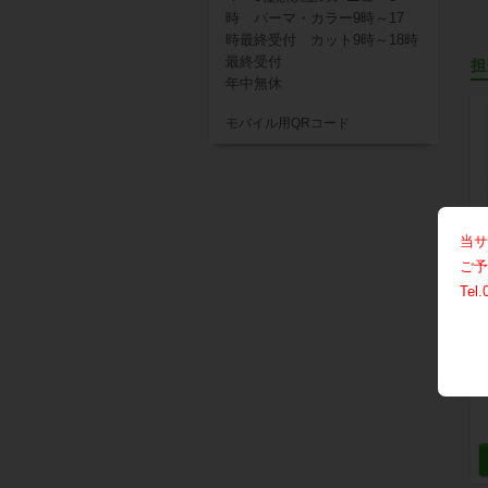
時 パーマ・カラー9時～17
時最終受付 カット9時～18時
最終受付
担
年中無休
モバイル用QRコード
当サ
ご予
Tel.
は