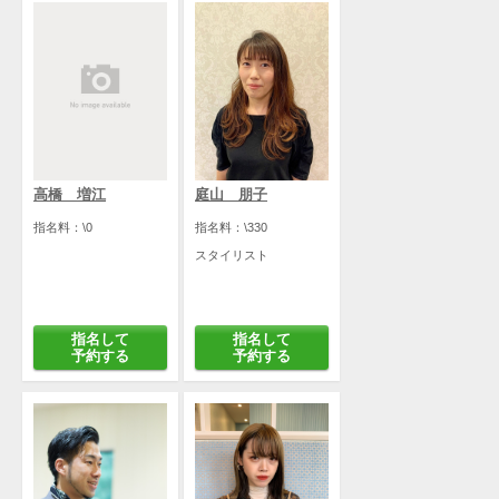
高橋 増江
庭山 朋子
指名料：\0
指名料：\330
スタイリスト
指名して
指名して
予約する
予約する