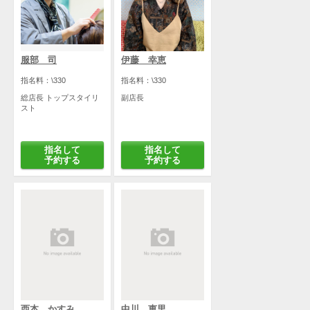
服部 司
伊藤 幸恵
指名料：\330
指名料：\330
総店長 トップスタイリ
副店長
スト
指名して
指名して
予約する
予約する
西本 かすみ
中川 恵里