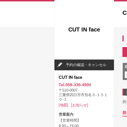
C
CUT IN face
予約の確認・キャンセル
CUT IN face
Tel.059-330-4500
〒510-0007
三重県四日市市別名５‐１５１
０‐１
担
[地図]
[お知らせ]
担
営業案内
【営業時間】
9:00～19:00