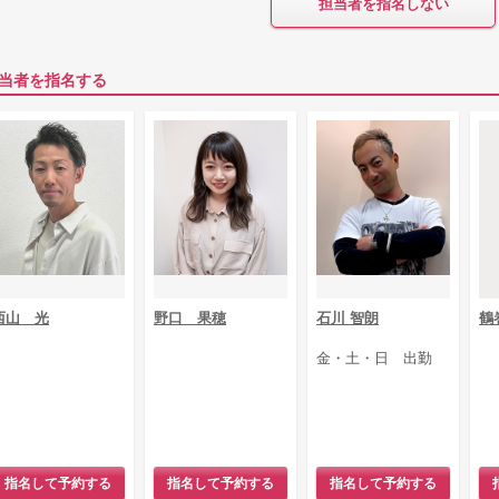
担当者を指名しない
当者を指名する
西山 光
野口 果穂
石川 智朗
鶴
金・土・日 出勤
指名して予約する
指名して予約する
指名して予約する