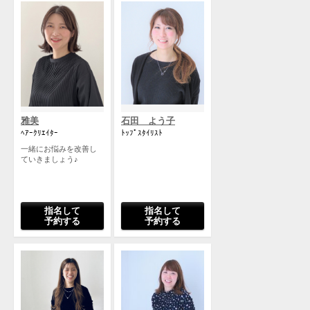
雅美
石田 よう子
ﾍｱｰｸﾘｴｲﾀｰ
ﾄｯﾌﾟｽﾀｲﾘｽﾄ
一緒にお悩みを改善し
ていきましょう♪
指名して
指名して
予約する
予約する