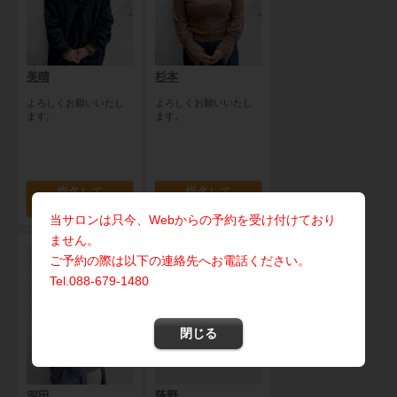
美晴
杉本
よろしくお願いいたし
よろしくお願いいたし
ます。
ます。
指名して
指名して
予約する
予約する
当サロンは只今、Webからの予約を受け付けており
ません。
ご予約の際は以下の連絡先へお電話ください。
Tel.088-679-1480
閉じる
深田
蔭野