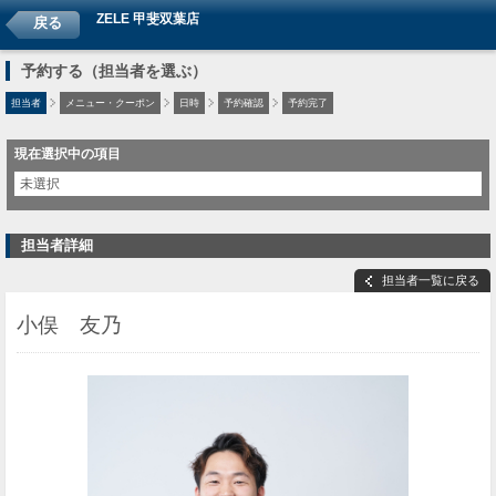
ZELE 甲斐双葉店
戻る
予約する（担当者を選ぶ）
担当者
メニュー・クーポン
日時
予約確認
予約完了
現在選択中の項目
未選択
担当者詳細
担当者一覧に戻る
小俣 友乃