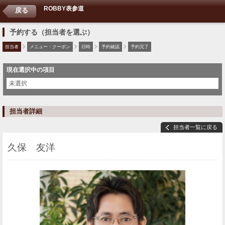
ROBBY表参道
戻る
予約する（担当者を選ぶ）
担当者
メニュー・クーポン
日時
予約確認
予約完了
現在選択中の項目
未選択
担当者詳細
担当者一覧に戻る
久保 友洋