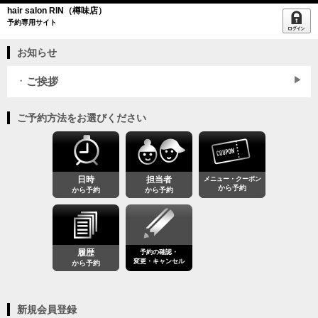
hair salon RIN（樽味店）
予約専用サイト
お知らせ
ご挨拶
ご予約方法をお選びください
日時
担当者
メニュー・クーポン
から予約
から予約
から予約
履歴
予約の確認・
変更・キャンセル
から予約
新規会員登録