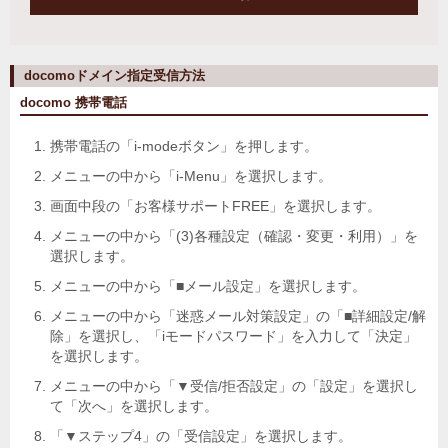
docomoドメイン指定受信方法
docomo 携帯電話
携帯電話の「i-modeボタン」を押します。
メニューの中から「i-Menu」を選択します。
画面中段の「お客様サポートFREE」を選択します。
メニューの中から「(3)各種設定（確認・変更・利用）」を
選択します。
メニューの中から「■メール設定」を選択します。
メニューの中から「迷惑メール対策設定」の「■詳細設定/解
除」を選択し、「iモードパスワード」を入力して「決定」
を選択します。
メニューの中から「▼受信/拒否設定」の「設定」を選択し
て「次へ」を選択します。
「▼ステップ4」の「受信設定」を選択します。