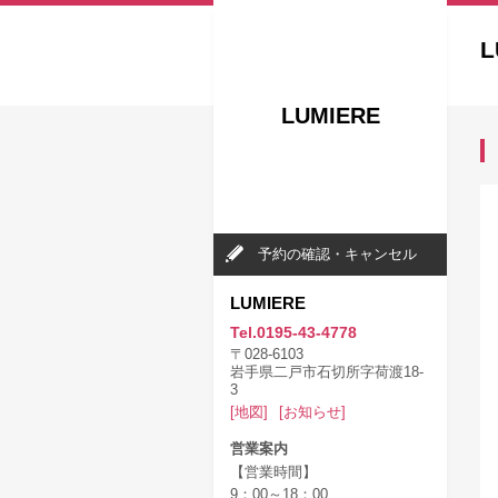
L
LUMIERE
予約の確認・キャンセル
LUMIERE
Tel.0195-43-4778
〒028-6103
岩手県二戸市石切所字荷渡18-
3
[地図]
[お知らせ]
営業案内
【営業時間】
9：00～18：00