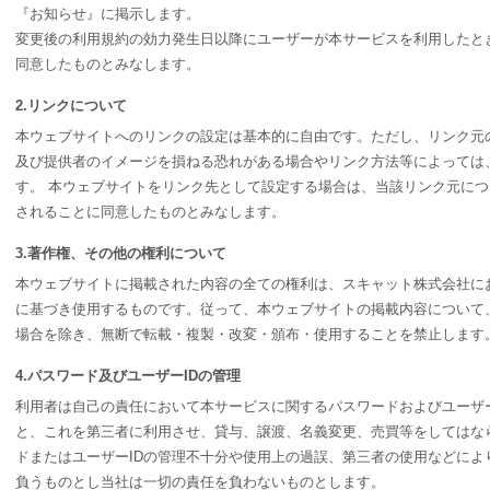
『お知らせ』に掲示します。
変更後の利用規約の効力発生日以降にユーザーが本サービスを利用したと
同意したものとみなします。
2.リンクについて
本ウェブサイトへのリンクの設定は基本的に自由です。ただし、リンク元
及び提供者のイメージを損ねる恐れがある場合やリンク方法等によっては
す。 本ウェブサイトをリンク先として設定する場合は、当該リンク元に
されることに同意したものとみなします。
3.著作権、その他の権利について
本ウェブサイトに掲載された内容の全ての権利は、スキャット株式会社に
に基づき使用するものです。従って、本ウェブサイトの掲載内容について
場合を除き、無断で転載・複製・改変・頒布・使用することを禁止します
4.パスワード及びユーザーIDの管理
利用者は自己の責任において本サービスに関するパスワードおよびユーザー
と、これを第三者に利用させ、貸与、譲渡、名義変更、売買等をしてはな
ドまたはユーザーIDの管理不十分や使用上の過誤、第三者の使用などによ
負うものとし当社は一切の責任を負わないものとします。