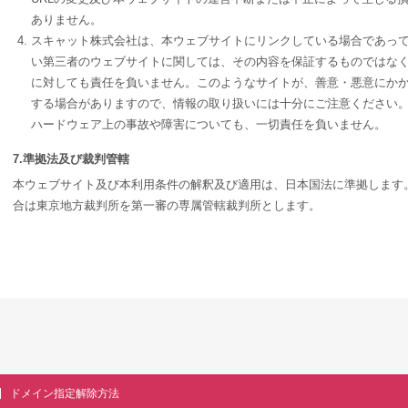
ありません。
スキャット株式会社は、本ウェブサイトにリンクしている場合であっ
い第三者のウェブサイトに関しては、その内容を保証するものではな
に対しても責任を負いません。このようなサイトが、善意・悪意にか
する場合がありますので、情報の取り扱いには十分にご注意ください。
ハードウェア上の事故や障害についても、一切責任を負いません。
7.準拠法及び裁判管轄
本ウェブサイト及び本利用条件の解釈及び適用は、日本国法に準拠します
合は東京地方裁判所を第一審の専属管轄裁判所とします。
ドメイン指定解除方法