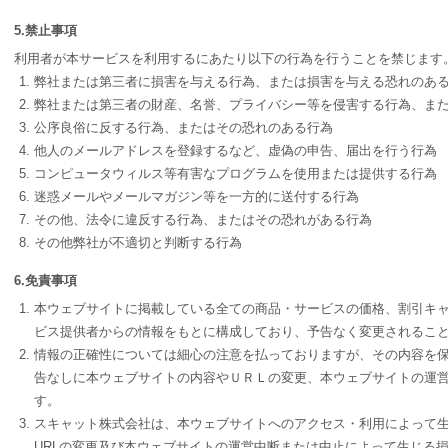
5.禁止事項
利用者が本サービスを利用するにあたり以下の行為を行うことを禁じます
弊社または第三者に損害を与える行為、または損害を与える恐れのあ
弊社または第三者の財産、名誉、プライバシー等を侵害する行為、ま
公序良俗に反する行為、またはその恐れのある行為
他人のメールアドレスを登録するなど、虚偽の申告、届出を行う行為
コンピュータウィルス等有害なプログラムを使用または提供する行為
迷惑メールやメールマガジン等を一方的に送付する行為
その他、法令に違反する行為、またはその恐れがある行為
その他弊社が不適切と判断する行為
6.免責事項
本ウェブサイトに掲載している全ての商品・サービスの価格、割引キ
ビス提供者からの情報をもとに構成しており、予告なく変更されるこ
情報の正確性については細心の注意を払っておりますが、その内容を
告なしに本ウェブサイトの内容やＵＲＬの変更、本ウェブサイトの運営
す。
スキャット株式会社は、本ウェブサイトへのアクセス・利用によって
URLの変更及び本ウェブサイトの運営中断または中止によって生じる