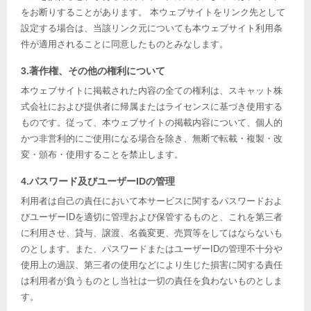
をお断りすることがあります。 本ウェブサイトをリンク先として
設定する場合は、当該リンク元についても本ウェブサイト利用条
件が適用されることに同意したものとみなします。
3.著作権、その他の権利について
本ウェブサイトに掲載された内容の全ての権利は、スキャット株
式会社におよび提供者に帰属またはライセンスに基づき使用する
ものです。従って、本ウェブサイトの掲載内容について、個人的
かつ非営利的にご使用になる場合を除き、無断で転載・複製・改
変・頒布・使用することを禁止します。
4.パスワード及びユーザーIDの管理
利用者は自己の責任において本サービスに関するパスワードおよ
びユーザーIDを適切に管理および保管するものと、これを第三者
に利用させ、貸与、譲渡、名義変更、売買等をしてはならないも
のとします。また、パスワードまたはユーザーIDの管理不十分や
使用上の過誤、第三者の使用などにより生じた損害に関する責任
は利用者が負うものとし当社は一切の責任を負わないものとしま
す。