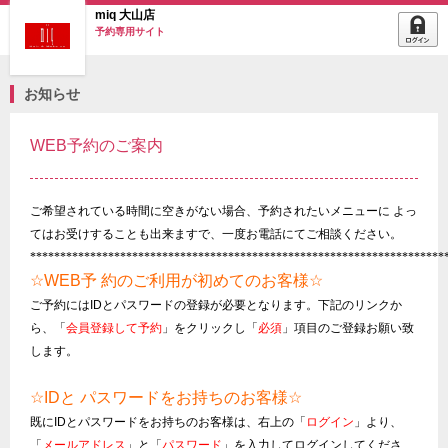
miq 大山店
予約専用サイト
お知らせ
WEB予約のご案内
ご希望されている時間に空きがない場合、予約されたいメニューに よっ
てはお受けすることも出来ます
で、一度お電話にてご相談ください。
*********************************************************************
☆WEB
予 約のご利用が初めてのお客様
☆
ご予約には
ID
とパスワードの登録が必要となります。下記のリンクか
ら、「
会員登録して予約
」をクリックし
「
必須
」項目のご登録お願い致
します。
☆ID
と パスワードをお持ちのお客様
☆
既に
ID
とパスワードをお持ちのお客様は、右上の「
ログイン
」より、
「
メールアドレス
」と「
パスワード
」を入力してログインしてくださ