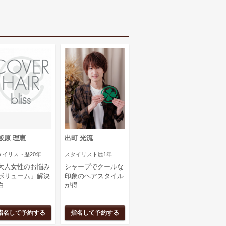
飯原 理恵
出町 光流
タイリスト歴20年
スタイリスト歴1年
大人女性のお悩み
シャープでクールな
ボリューム」解決
印象のヘアスタイル
...
が得...
指名して予約する
指名して予約する