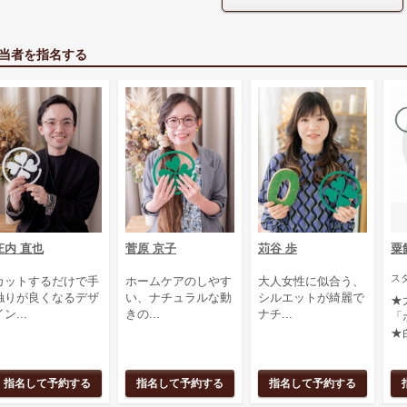
当者を指名する
庄内 直也
菅原 京子
苅谷 歩
粟
ス
カットするだけで手
ホームケアのしやす
大人女性に似合う、
触りが良くなるデザ
い、ナチュラルな動
シルエットが綺麗で
★
ン...
きの...
ナチ...
「
★白
指名して予約する
指名して予約する
指名して予約する