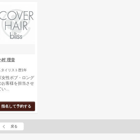
小村 理音
スタイリスト歴1年
《女性ボブ・ロング
のお客様を担当させ
い...
指名して予約する
戻る