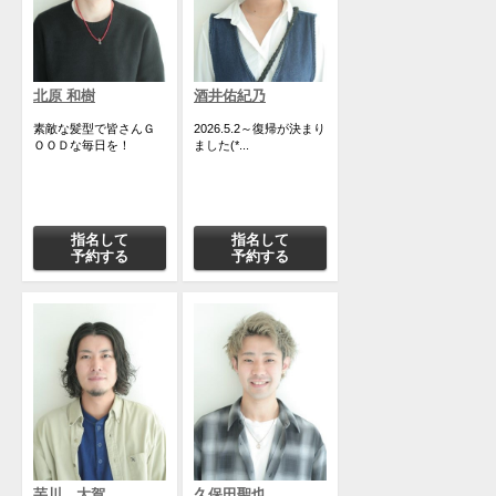
北原 和樹
酒井佑紀乃
素敵な髪型で皆さんＧ
2026.5.2～復帰が決まり
ＯＯＤな毎日を！
ました(*...
指名して
指名して
予約する
予約する
芋川 大賀
久保田聖也