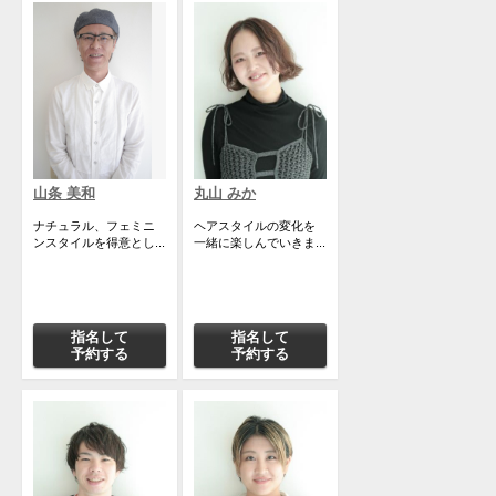
山条 美和
丸山 みか
ナチュラル、フェミニ
ヘアスタイルの変化を
ンスタイルを得意とし...
一緒に楽しんでいきま...
指名して
指名して
予約する
予約する