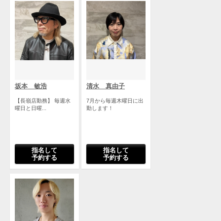
坂本 敏浩
清水 真由子
【長嶺店勤務】 毎週水
7月から毎週木曜日に出
曜日と日曜...
勤します！
指名して
指名して
予約する
予約する