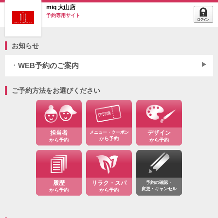
miq 大山店
予約専用サイト
お知らせ
WEB予約のご案内
ご希望されている時間に空きがない場合、予約されたいメニューに
よってはお受けすることも出来ます
で、一度お電話にてご相談くださ
ご予約方法をお選びください
い。
********************************************************************
☆WEB
☆
ID
担当者
メニュー・クーポン
デザイン
から予約
から予約
から予約
☆
ID
履歴
リラク・スパ
予約の確認・
変更・キャンセル
から予約
から予約