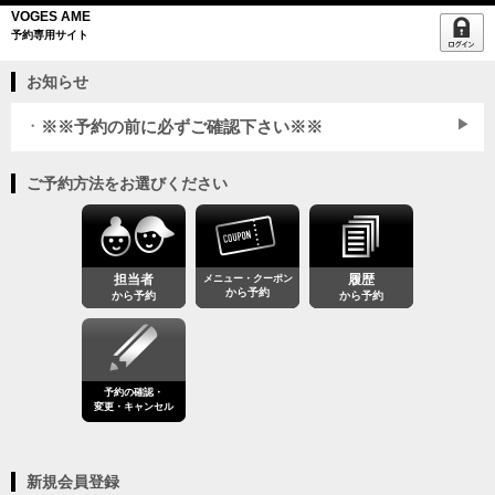
VOGES AME
予約専用サイト
お知らせ
※※予約の前に必ずご確認下さい※※
ご予約方法をお選びください
WEB予約
当日1時間前
まで受付可能です。またWEB予約
でお時間がお取りできなかった場合でもお電話にてお取りできる場合があります。
担当者
メニュー・クーポン
履歴
から予約
から予約
から予約
※キャンセルは当日の
朝9時まで
WEBから可能です。それ以降はお電話でお願いし
ます。
IDパスワード
簡単ログイン
迷惑メール対策
ドメイン指定受
信
ド
予約の確認・
メイン指定受信
saloon.to
変更・キャンセル
新規会員登録