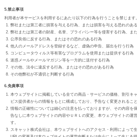
5.禁止事項
利用者が本サービスを利用するにあたり以下の行為を行うことを禁じます
弊社または第三者に損害を与える行為、または損害を与える恐れのあ
弊社または第三者の財産、名誉、プライバシー等を侵害する行為、ま
公序良俗に反する行為、またはその恐れのある行為
他人のメールアドレスを登録するなど、虚偽の申告、届出を行う行為
コンピュータウィルス等有害なプログラムを使用または提供する行為
迷惑メールやメールマガジン等を一方的に送付する行為
その他、法令に違反する行為、またはその恐れがある行為
その他弊社が不適切と判断する行為
6.免責事項
本ウェブサイトに掲載している全ての商品・サービスの価格、割引キ
ビス提供者からの情報をもとに構成しており、予告なく変更されるこ
情報の正確性については細心の注意を払っておりますが、その内容を
告なしに本ウェブサイトの内容やＵＲＬの変更、本ウェブサイトの運営
す。
スキャット株式会社は、本ウェブサイトへのアクセス・利用によって
URLの変更及び本ウェブサイトの運営中断または中止によって生じる