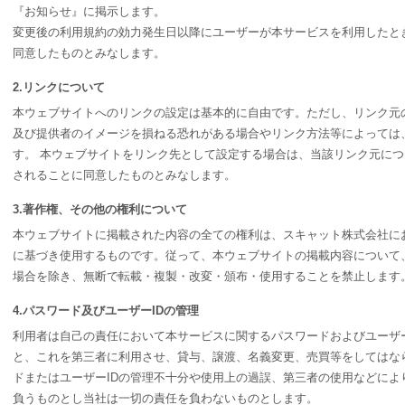
『お知らせ』に掲示します。
変更後の利用規約の効力発生日以降にユーザーが本サービスを利用したと
同意したものとみなします。
2.リンクについて
本ウェブサイトへのリンクの設定は基本的に自由です。ただし、リンク元
及び提供者のイメージを損ねる恐れがある場合やリンク方法等によっては
す。 本ウェブサイトをリンク先として設定する場合は、当該リンク元に
されることに同意したものとみなします。
3.著作権、その他の権利について
本ウェブサイトに掲載された内容の全ての権利は、スキャット株式会社に
に基づき使用するものです。従って、本ウェブサイトの掲載内容について
場合を除き、無断で転載・複製・改変・頒布・使用することを禁止します
4.パスワード及びユーザーIDの管理
利用者は自己の責任において本サービスに関するパスワードおよびユーザー
と、これを第三者に利用させ、貸与、譲渡、名義変更、売買等をしてはな
ドまたはユーザーIDの管理不十分や使用上の過誤、第三者の使用などによ
負うものとし当社は一切の責任を負わないものとします。