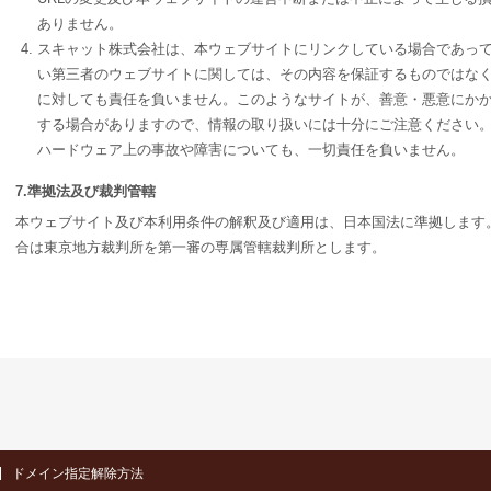
ありません。
スキャット株式会社は、本ウェブサイトにリンクしている場合であっ
い第三者のウェブサイトに関しては、その内容を保証するものではな
に対しても責任を負いません。このようなサイトが、善意・悪意にか
する場合がありますので、情報の取り扱いには十分にご注意ください。
ハードウェア上の事故や障害についても、一切責任を負いません。
7.準拠法及び裁判管轄
本ウェブサイト及び本利用条件の解釈及び適用は、日本国法に準拠します
合は東京地方裁判所を第一審の専属管轄裁判所とします。
ドメイン指定解除方法